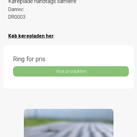
Køreplade håndtags samlere
Danrec
DR0003
Køb kørepladen her
Ring för pris
Visa produkten