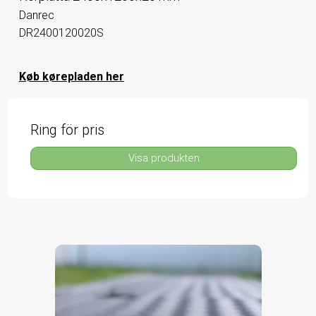
Danrec
DR2400120020S
Køb kørepladen her
Ring för pris
Visa produkten