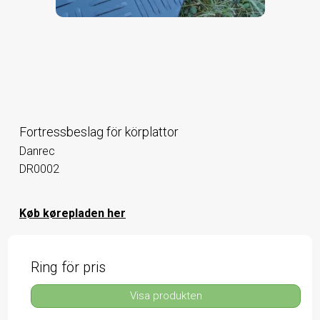
Fortressbeslag för körplattor
Danrec
DR0002
Køb kørepladen her
Ring för pris
Visa produkten