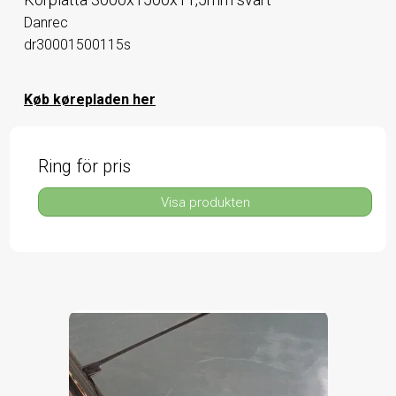
Danrec
dr30001500115s
Køb kørepladen her
Ring för pris
Visa produkten