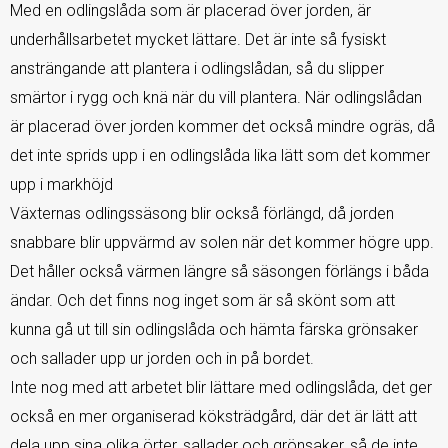
Med en odlingslåda som är placerad över jorden, är
underhållsarbetet mycket lättare. Det är inte så fysiskt
ansträngande att plantera i odlingslådan, så du slipper
smärtor i rygg och knä när du vill plantera. När odlingslådan
är placerad över jorden kommer det också mindre ogräs, då
det inte sprids upp i en odlingslåda lika lätt som det kommer
upp i markhöjd
Växternas odlingssäsong blir också förlängd, då jorden
snabbare blir uppvärmd av solen när det kommer högre upp.
Det håller också värmen längre så säsongen förlängs i båda
ändar. Och det finns nog inget som är så skönt som att
kunna gå ut till sin odlingslåda och hämta färska grönsaker
och sallader upp ur jorden och in på bordet.
Inte nog med att arbetet blir lättare med odlingslåda, det ger
också en mer organiserad köksträdgård, där det är lätt att
dela upp sina olika örter, sallader och grönsaker, så de inte