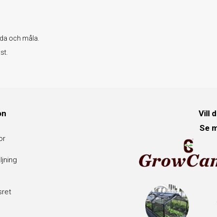
unda och måla.
st.
on
Vill 
Se m
or
ljning
sret