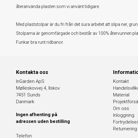
återanvända plasten som vi använt tidigare.
Med plaststolpar är du fri från det sura arbetet att slipa ner, gr
Stolparna är genomfärgade och består av 100% återvunnen pla
Funkar bra runt ridbanor.
Kontakta oss
Informati
InGarden ApS
Kontakt
Mølleskovvej 4, Ilskov
Handelsvillk
7451 Sunds
Material
Danmark
Projektförsä
Om oss
Ingen afhenting på
Inloggning
adressen uden bestilling
Fortrydelse
Returnering
Telefon