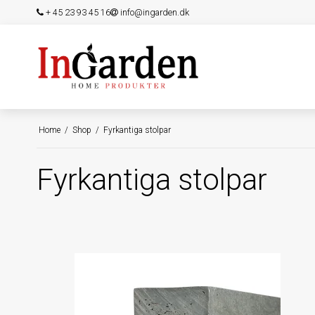
+ 45 23 93 45 16
info@ingarden.dk
Home
/
Shop
/
Fyrkantiga stolpar
Fyrkantiga stolpar