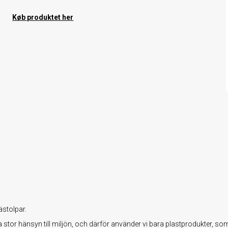
Køb produktet her
ästolpar.
stor hänsyn till miljön, och därför använder vi bara plastprodukter, som är 