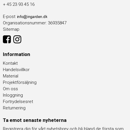
+ 45 23 93 45 16
E-post
Organisationsnummer
:
36935847
Sitemap
Information
Kontakt
Handelsvillkor
Material
Projektförsäljning
Om oss
Inloggning
Fortrydelsesret
Returnering
Ta emot senaste nyheterna
Registrera dig för vårt nyhetsbrev och bli bland de första som