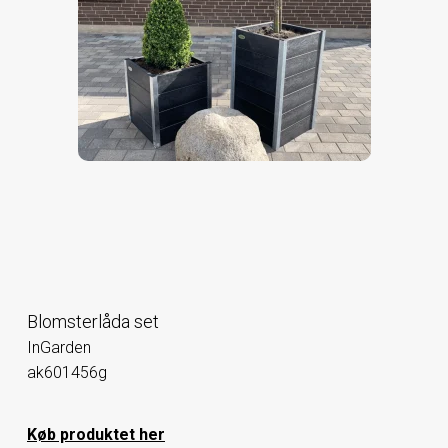
Blomsterlåda set
InGarden
ak601456g
Køb produktet her