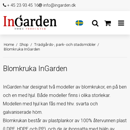
+ 45 23 93 45 16
info@ingarden.dk
Home
/
Shop
/
Trädgårds-, park- och stadsmöbler
/
Blomkruka InGarden
Blomkruka InGarden
InGarden har designat två modeller av blomkrukor, en på ben
och en med hjul. Både modeller finns i olika storlekar.
Modellen med hjul kan fås med hhv. svarta och
galvaniserade hörn.
Blomkrukan består av plastplankor av 100% återvunnen plast
(LDPE, HDPE och PP), och de är ihopsatta med hjälp av