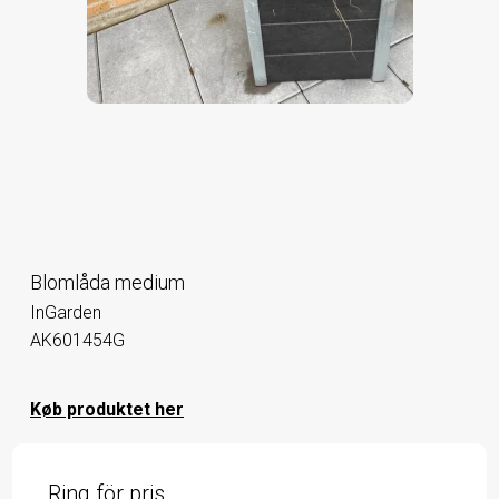
Blomlåda medium
InGarden
AK601454G
Køb produktet her
Ring för pris