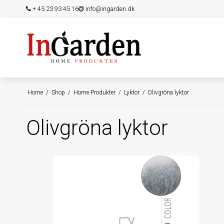
+ 45 23 93 45 16
info@ingarden.dk
Home
/
Shop
/
Home Produkter
/
Lyktor
/
Olivgröna lyktor
Olivgröna lyktor