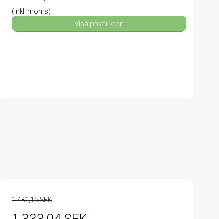
(inkl. moms)
Visa produkten
1.481,15 SEK
1.333,04 SEK