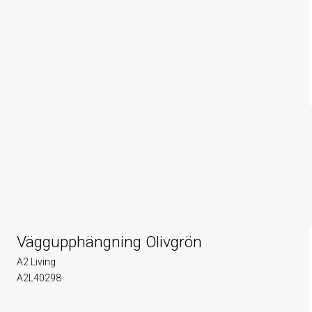
Väggupphängning Olivgrön
A2 Living
A2L40298