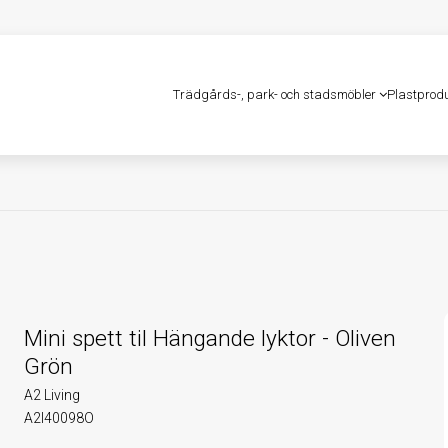
Trädgårds-, park- och stadsmöbler
Plastprod
Mini spett til Hängande lyktor - Oliven
Grön
A2 Living
A2l40098O