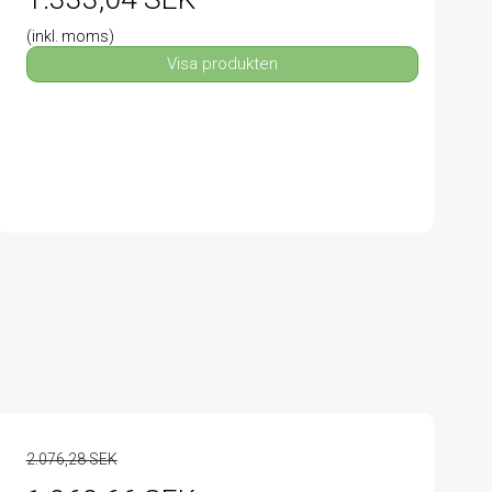
(inkl. moms)
Visa produkten
2.076,28 SEK