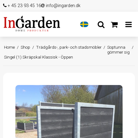
+ 45 23 93 45 16
info@ingarden.dk
Home
/
Shop
/
Trädgårds-, park- och stadsmöbler
/
Soptunna
/
gömmer sig
Singel (1) Skräpskal Klassisk - Öppen