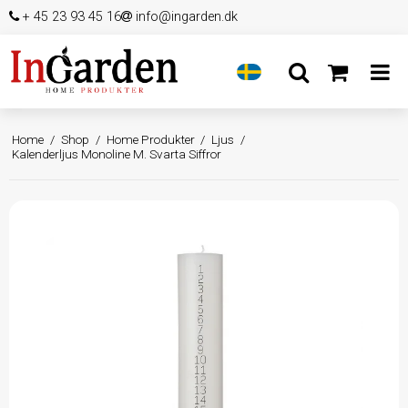
+ 45 23 93 45 16
info@ingarden.dk
Home
/
Shop
/
Home Produkter
/
Ljus
/
Kalenderljus Monoline M. Svarta Siffror