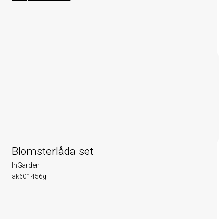
Blomsterlåda set
InGarden
ak601456g