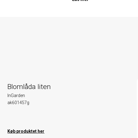
Blomlåda liten
InGarden
ak601457g
Køb produktet her