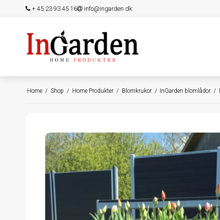
+ 45 23 93 45 16
info@ingarden.dk
Home
/
Shop
/
Home Produkter
/
Blomkrukor
/
InGarden blomlådor
/