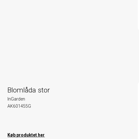
Blomlåda stor
InGarden
AK601455G
Køb produktet her