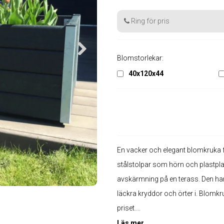
Ring för pris
Blomstorlekar:
40x120x44
En vacker och elegant blomkruka 
stålstolpar som hörn och plastpla
avskärmning på en terass. Den har 
läckra kryddor och örter i. Blomkru
priset....
Läs mer