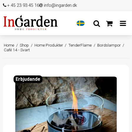
+ 45 23 93 45 16
info@ingarden.dk
Home
/
Shop
/
Home Produkter
/
TenderFlame
/
Bordslampor
/
Café 14 - Svart
Erbjudande