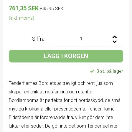
761,35 SEK
845,95 SEK
(inkl. moms)
Siffra:
LÄGG I KORGEN
3 st. på lager
Tenderflames Bordlets är trevligt och rent ljus som
skapar en unik atmosfär inuti och utanför.
Bordlamporna är perfekta för ditt bordsskydd, de små
mysiga krokarna eller presentidéerna. TenderFlame
Eldstäderna är förorenande fria, vilket gör dem inte
luktar eller soder. De gör inte det som Tenderfuel inte