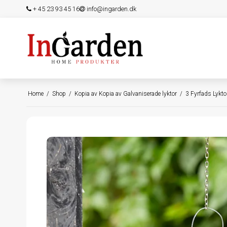
+ 45 23 93 45 16
info@ingarden.dk
Home
/
Shop
/
Kopia av Kopia av Galvaniserade lyktor
/
3 Fyrfads Lykto