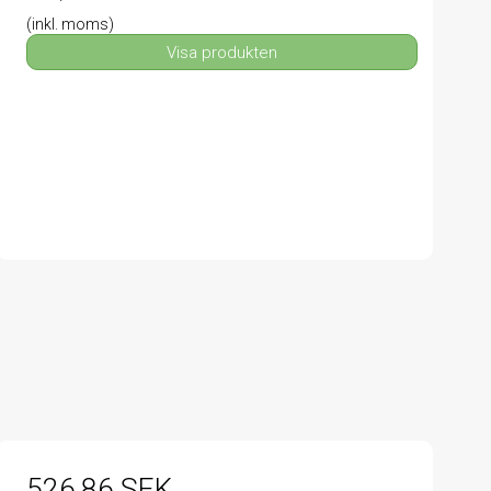
(inkl. moms)
Visa produkten
526,86 SEK