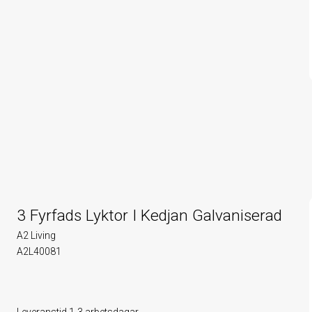
3 Fyrfads Lyktor I Kedjan Galvaniserad
A2 Living
A2L40081
Leveranstid 1-3 arbetsdagar