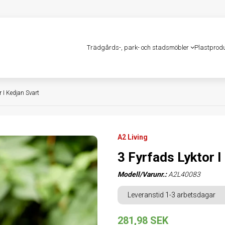
Trädgårds-, park- och stadsmöbler
Plastprod
r I Kedjan Svart
A2 Living
3 Fyrfads Lyktor I
Modell/Varunr.:
A2L40083
Leveranstid 1-3 arbetsdagar
281,98 SEK