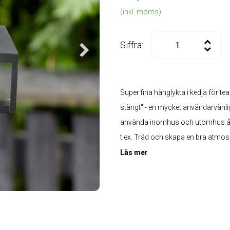
(inkl. moms)
Siffra:
Super fina hänglykta i kedja för teal
stängt" - en mycket användarvänli
använda inomhus och utomhus året r
t.ex. Träd och skapa en bra atmosf
Läs mer