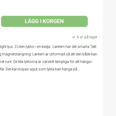
LÄGG I KORGEN
6 st. på lager
ight ljus. 3 Liten lyktor i en kedja . Lantern har det smarta "lätt
g magnetstängning. Lantern är utformad så att den både kan
unt. De lilla lyktorna är särskilt lämpliga för att hänga i
är. Det kan köpas spjut som lykta kan hänga på....