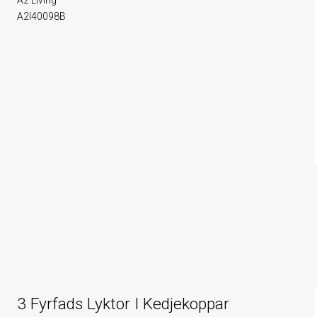
A2 Living
A2l40098B
3 Fyrfads Lyktor I Kedjekoppar