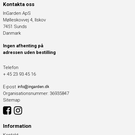
Kontakta oss
InGarden ApS
Mølleskovvej 4, Ilskov
7451 Sunds
Danmark
Ingen afhenting på
adressen uden bestilling
Telefon
+ 45 23 93 45 16
E-post
Organisationsnummer
:
36935847
Sitemap
Information