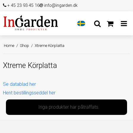
+ 45 23 93 45 16
info@ingarden.dk
Home
/
Shop
/
Xtreme Körplatta
Xtreme Körplatta
Se datablad her
Hent bestillingsseddel her
Inga produkter har påträffats.