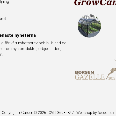
ljning
sret
enaste nyheterna
ig för vårt nyhetsbrev och bli bland de
hör om nya produkter, erbjudanden,
m.
Copyright InGarden © 2026 - CVR: 36935847 -
Webshop by foecon.dk