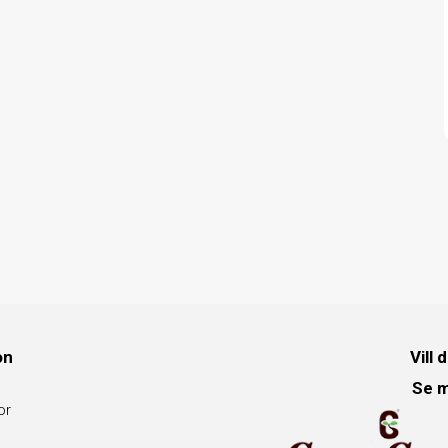
on
Vill 
Se m
or