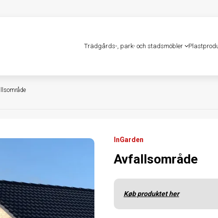
Trädgårds-, park- och stadsmöbler
Plastprod
allsområde
InGarden
Avfallsområde
Køb produktet her