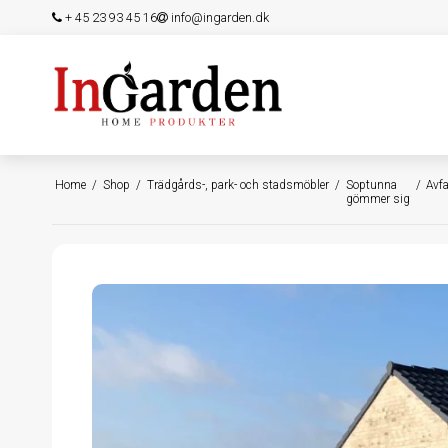
+ 45 23 93 45 16
info@ingarden.dk
Home
/
Shop
/
Trädgårds-, park- och stadsmöbler
/
Soptunna
/
Avf
gömmer sig