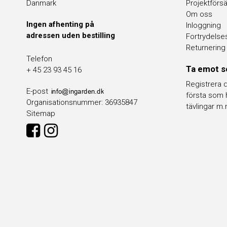
Danmark
Projektförsä
Om oss
Ingen afhenting på
Inloggning
adressen uden bestilling
Fortrydelse
Returnering
Telefon
Ta emot s
+ 45 23 93 45 16
Registrera d
E-post
första som 
Organisationsnummer
:
36935847
tävlingar m.
Sitemap