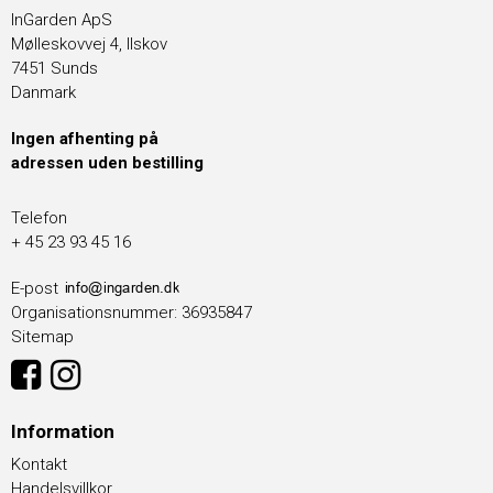
InGarden ApS
Mølleskovvej 4, Ilskov
7451 Sunds
Danmark
Ingen afhenting på
adressen uden bestilling
Telefon
+ 45 23 93 45 16
E-post
Organisationsnummer
:
36935847
Sitemap
Information
Kontakt
Handelsvillkor