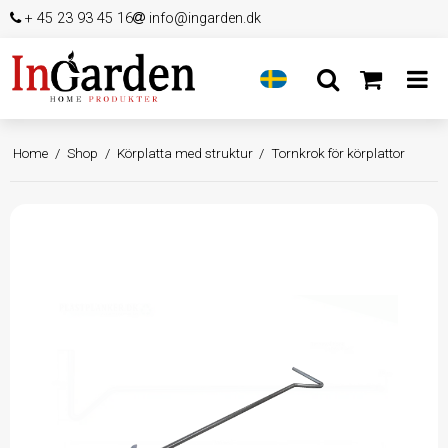
+ 45 23 93 45 16
info@ingarden.dk
Home
/
Shop
/
Körplatta med struktur
/
Tornkrok för körplattor