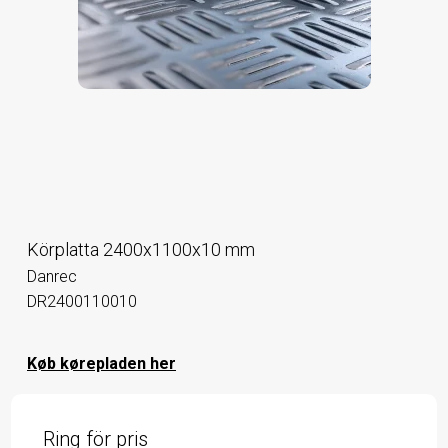
Körplatta 2400x1100x10 mm
Danrec
DR2400110010
Køb kørepladen her
Ring för pris