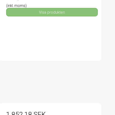
(inkl. moms)
Visa produkten
1.852,18 SEK