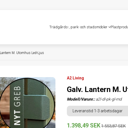
Trädgårds-, park- och stadsmöbler
Plastprod
 Lantern M. Utomhus Led-Ljus
A2 Living
Galv. Lantern M. 
Modell/Varunr.:
a2l-dl-pk-gl-md
Leveranstid 1-3 arbetsdagar
1.398,49 SEK
1.553,87 SEK