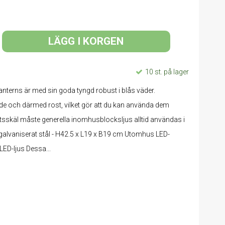
LÄGG I KORGEN
10 st. på lager
 Lanterns är med sin goda tyngd robust i blås väder.
e och därmed rost, vilket gör att du kan använda dem
hetsskäl måste generella inomhusblocksljus alltid användas i
 i galvaniserat stål - H42.5 x L19 x B19 cm Utomhus LED-
LED-ljus Dessa...