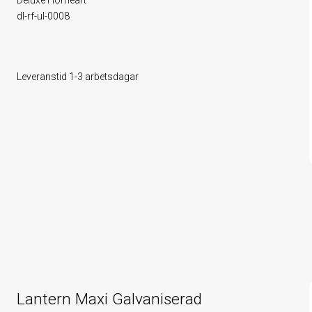
Deluxe Homeart
dl-rf-ul-0008
Leveranstid 1-3 arbetsdagar
Lantern Maxi Galvaniserad