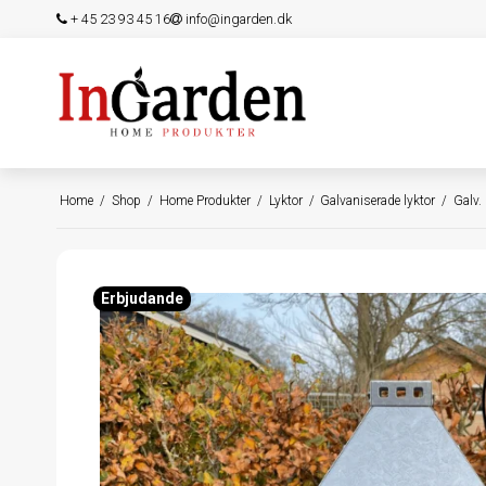
+ 45 23 93 45 16
info@ingarden.dk
Home
/
Shop
/
Home Produkter
/
Lyktor
/
Galvaniserade lyktor
/
Galv.
Erbjudande