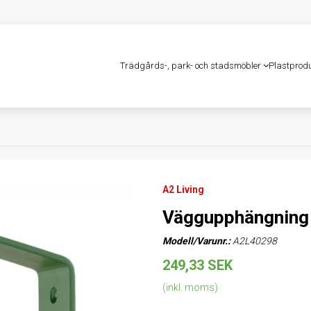
Trädgårds-, park- och stadsmöbler
Plastprod
A2 Living
Väggupphängning 
Modell/Varunr.:
A2L40298
249,33 SEK
(inkl. moms)