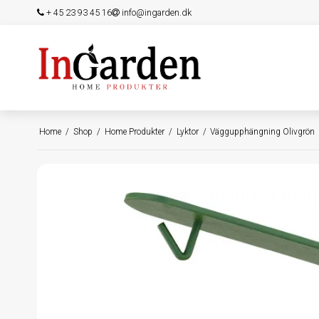
+ 45 23 93 45 16
info@ingarden.dk
Home
/
Shop
/
Home Produkter
/
Lyktor
/
Väggupphängning Olivgrön