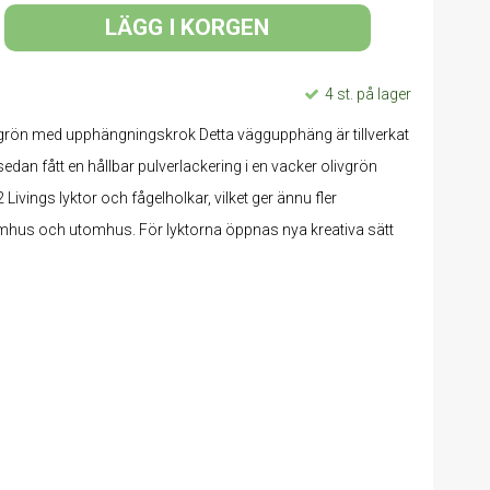
LÄGG I KORGEN
4 st. på lager
vgrön med upphängningskrok Detta väggupphäng är tillverkat
edan fått en hållbar pulverlackering i en vacker olivgrön
2 Livings lyktor och fågelholkar, vilket ger ännu fler
hus och utomhus. För lyktorna öppnas nya kreativa sätt