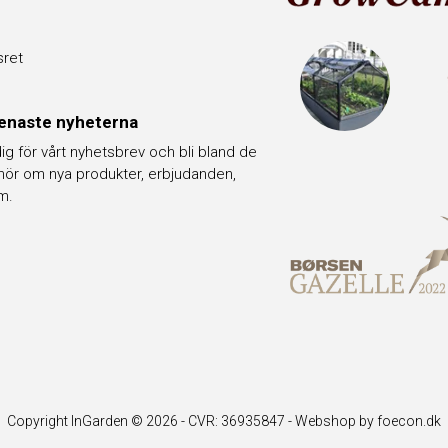
sret
enaste nyheterna
ig för vårt nyhetsbrev och bli bland de
hör om nya produkter, erbjudanden,
m.
Copyright InGarden © 2026 - CVR: 36935847 -
Webshop by foecon.dk