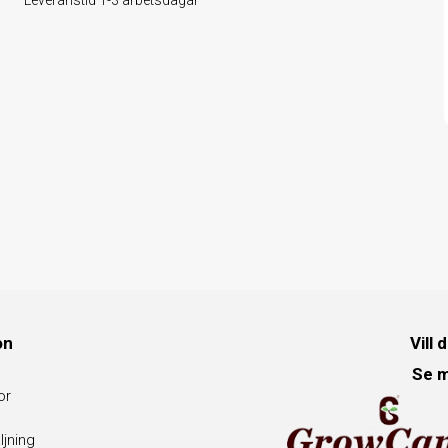
on
Vill 
Se m
or
ljning