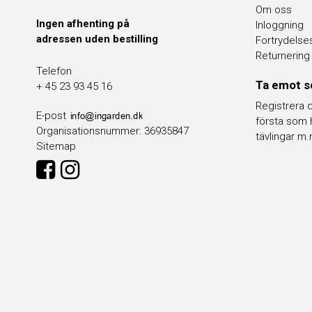
Om oss
Ingen afhenting på
Inloggning
adressen uden bestilling
Fortrydelse
Returnering
Telefon
Ta emot s
+ 45 23 93 45 16
Registrera d
E-post
första som 
Organisationsnummer
:
36935847
tävlingar m.
Sitemap