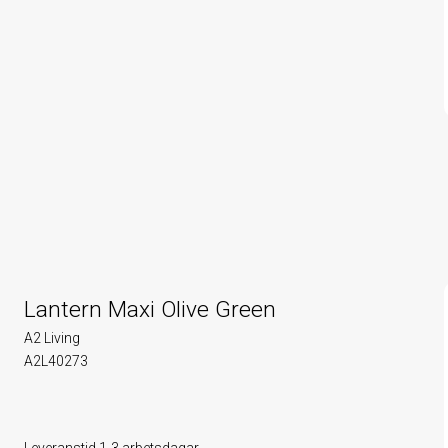
Lantern Maxi Olive Green
A2 Living
A2L40273
Leveranstid 1-3 arbetsdagar