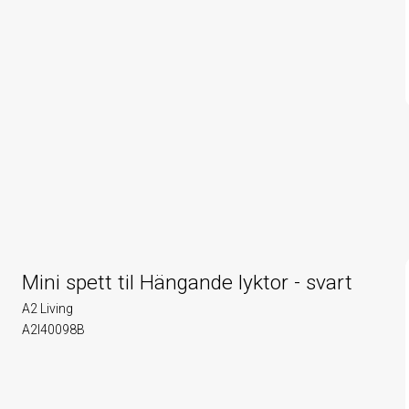
Mini spett til Hängande lyktor - svart
A2 Living
A2l40098B