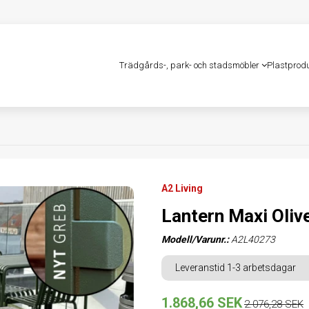
Trädgårds-, park- och stadsmöbler
Plastprod
A2 Living
Lantern Maxi Oliv
Modell/Varunr.:
A2L40273
Leveranstid 1-3 arbetsdagar
1.868,66 SEK
2.076,28 SEK