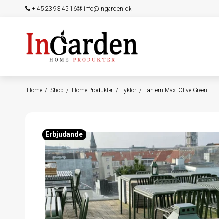
+ 45 23 93 45 16
info@ingarden.dk
Home
/
Shop
/
Home Produkter
/
Lyktor
/
Lantern Maxi Olive Green
Erbjudande