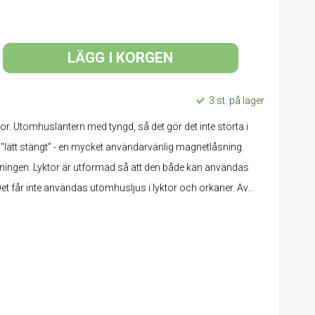
LÄGG I KORGEN
3 st. på lager
tor. Utomhuslantern med tyngd, så det gör det inte störta i
 "lätt stängt" - en mycket användarvänlig magnetlåsning.
ningen. Lyktor är utformad så att den både kan användas
 får inte användas utomhusljus i lyktor och orkaner. Av...