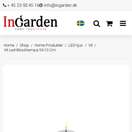
+ 45 23 93 45 16
info@ingarden.dk
Home
/
Shop
/
Home Produkter
/
LED-ljus
/
Vit
/
Vit Led-Blocklampa 5X10 Cm