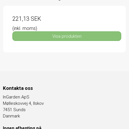
221,13 SEK
(inkl. moms)
Visa produkten
Kontakta oss
InGarden ApS
Mølleskovvej 4, Ilskov
7451 Sunds
Danmark
Ingen afhenting på