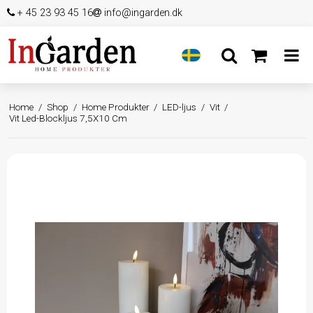
+ 45 23 93 45 16
info@ingarden.dk
Home
/
Shop
/
Home Produkter
/
LED-ljus
/
Vit
/
Vit Led-Blockljus 7,5X10 Cm