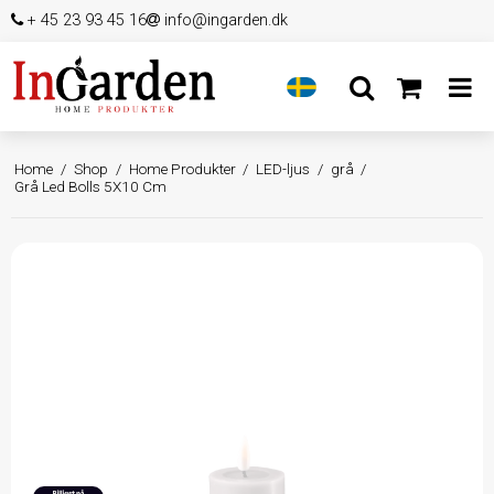
+ 45 23 93 45 16
info@ingarden.dk
Home
/
Shop
/
Home Produkter
/
LED-ljus
/
grå
/
Grå Led Bolls 5X10 Cm