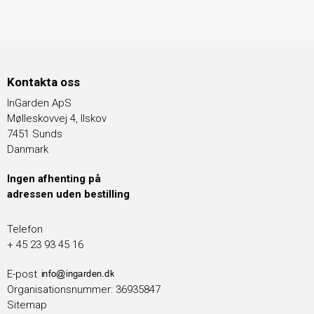
Kontakta oss
InGarden ApS
Mølleskovvej 4, Ilskov
7451 Sunds
Danmark
Ingen afhenting på
adressen uden bestilling
Telefon
+ 45 23 93 45 16
E-post
Organisationsnummer
:
36935847
Sitemap