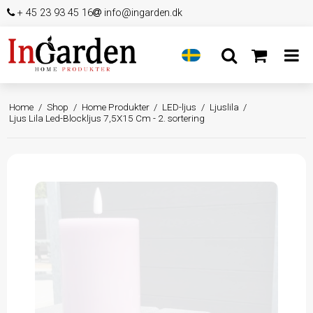
+ 45 23 93 45 16
info@ingarden.dk
Home
/
Shop
/
Home Produkter
/
LED-ljus
/
Ljuslila
/
Ljus Lila Led-Blockljus 7,5X15 Cm - 2. sortering