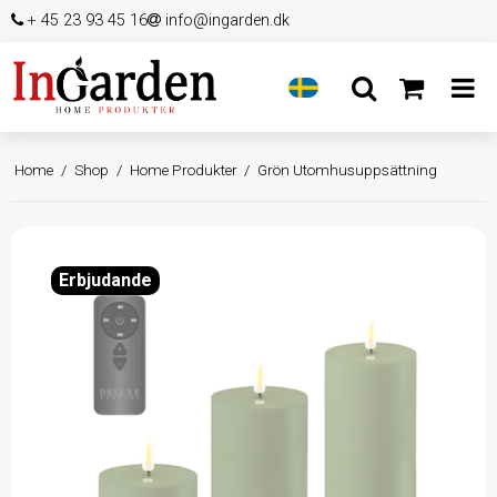
+ 45 23 93 45 16
info@ingarden.dk
Home
/
Shop
/
Home Produkter
/
Grön Utomhusuppsättning
Erbjudande