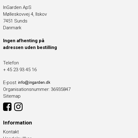
InGarden ApS
Mølleskovvej 4, Ilskov
7451 Sunds
Danmark
Ingen afhenting på
adressen uden bestilling
Telefon
+ 45 23 93 45 16
E-post
Organisationsnummer
:
36935847
Sitemap
Information
Kontakt