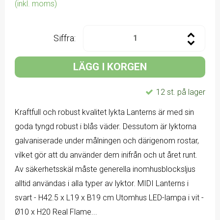
(inkl. moms)
Siffra:
LÄGG I KORGEN
12 st. på lager
Kraftfull och robust kvalitet lykta Lanterns är med sin
goda tyngd robust i blås väder. Dessutom är lyktorna
galvaniserade under målningen och därigenom rostar,
vilket gör att du använder dem inifrån och ut året runt.
Av säkerhetsskäl måste generella inomhusblocksljus
alltid användas i alla typer av lyktor. MIDI Lanterns i
svart - H42.5 x L19 x B19 cm Utomhus LED-lampa i vit -
Ø10 x H20 Real Flame...