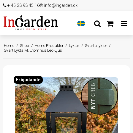
+ 45 23 93 45 16
info@ingarden.dk
Home
/
Shop
/
Home Produkter
/
Lyktor
/
Svarta lyktor
/
Svart Lykta M. Utomhus Led-Ljus
Erbjudande