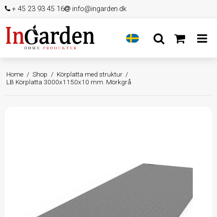
+ 45 23 93 45 16
info@ingarden.dk
Home
/
Shop
/
Körplatta med struktur
/
LB Körplatta 3000x1150x10 mm. Mörkgrå