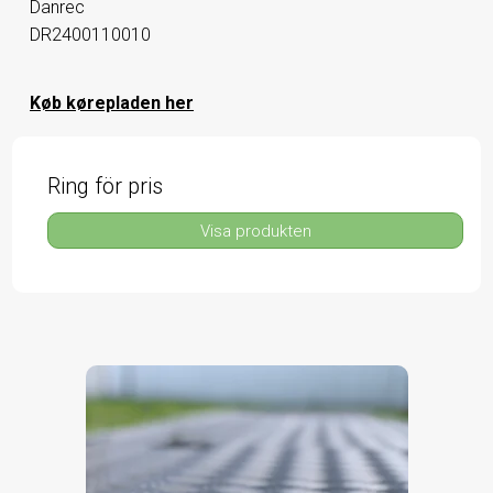
Danrec
DR2400110010
Køb kørepladen her
Ring för pris
Visa produkten