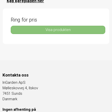
Køb kørepladen her
Ring för pris
Visa produkten
Kontakta oss
InGarden ApS
Mølleskovvej 4, Ilskov
7451 Sunds
Danmark
Ingen afhenting på