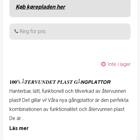
Køb kørepladen her
Ring för pris
Inte i lager
𝟏𝟎𝟎% Å𝑻𝑬𝑹𝑽𝑼𝑵𝑫𝑬𝑻 𝑷𝑳𝑨𝑺𝑻 𝑮Å𝙉𝙂𝙋𝙇𝘼𝙏𝙏𝙊𝙍!
Hanterbar, lätt, funktionell och tillverkad av återvunnen
plast! Det gillar vi! Våra nya gångplattor är den perfekta
kombinationen av funktionalitet och återvunnen plast.
De är...
Läs mer