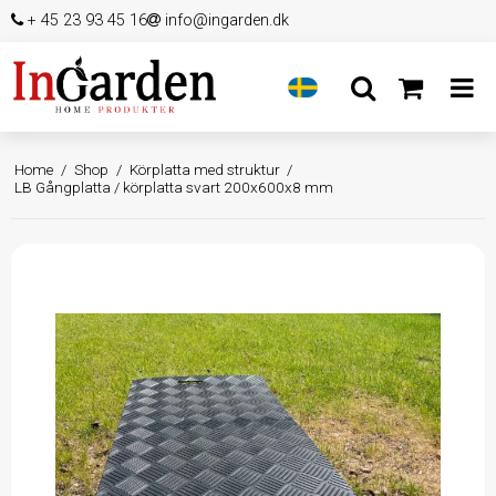
+ 45 23 93 45 16
info@ingarden.dk
Home
/
Shop
/
Körplatta med struktur
/
LB Gångplatta / körplatta svart 200x600x8 mm