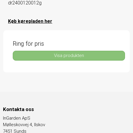
dr2400120012g
Køb kørepladen her
Ring för pris
Visa produkten
Kontakta oss
InGarden ApS
Mølleskovvej 4, Ilskov
7451 Sunds